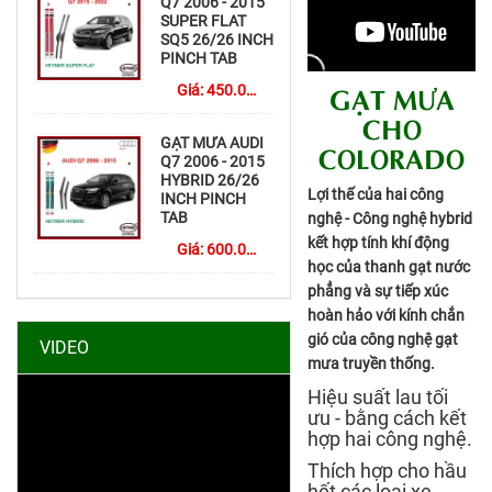
Q7 2006 - 2015
SUPER FLAT
SQ5 26/26 INCH
PINCH TAB
GẠT MƯA
Giá:
450.000
đ
CHO
GẠT MƯA AUDI
COLORADO
Q7 2006 - 2015
HYBRID 26/26
Lợi thế của hai công
INCH PINCH
TAB
nghệ
-
Công nghệ hybrid
kết hợp tính khí động
Giá:
600.000
đ
học của thanh gạt nước
phẳng và sự tiếp xúc
hoàn hảo với kính chắn
gió của công nghệ gạt
VIDEO
mưa truyền thống.
Hiệu suất lau tối
ưu -
bằng cách kết
hợp hai công nghệ.
Thích hợp cho hầu
hết các loại xe