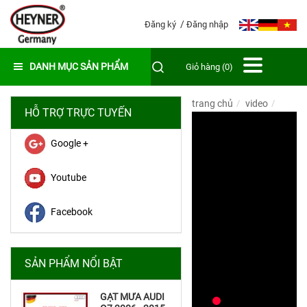
Đăng ký
Đăng nhập
DANH MỤC SẢN PHẨM
Giỏ hàng (0)
trang chủ
video
HỖ TRỢ TRỰC TUYẾN
Google +
Youtube
Facebook
SẢN PHẨM NỔI BẬT
GẠT MƯA AUDI