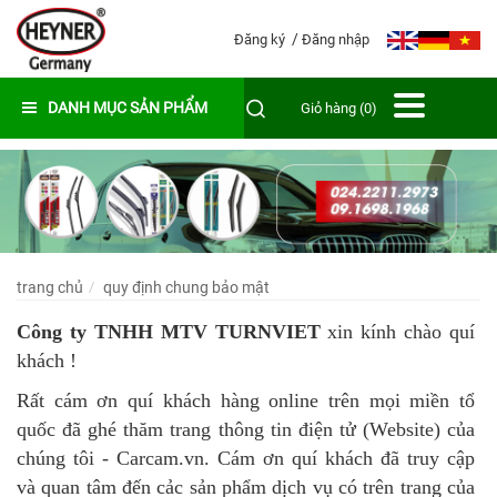
Đăng ký
Đăng nhập
DANH MỤC SẢN PHẨM
Giỏ hàng (0)
trang chủ
quy định chung bảo mật
Công ty TNHH MTV TURNVIET
xin kính chào quí
khách !
Rất cám ơn quí khách hàng online trên mọi miền tổ
quốc đã ghé thăm trang thông tin điện tử (Website) của
chúng tôi - Carcam.vn. Cám ơn quí khách đã truy cập
và quan tâm đến cảc sản phẩm dịch vụ có trên trang của