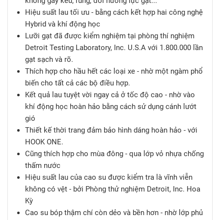
không gây kêu, rung, đổi hướng lực gạt...
Hiệu suất lau tối ưu - bằng cách kết hợp hai công nghệ
Hybrid và khí động học
Lưỡi gạt đã được kiểm nghiệm tại phòng thí nghiệm
Detroit Testing Laboratory, Inc. U.S.A với 1.800.000 lần
gạt sạch và rõ.
Thích hợp cho hầu hết các loại xe - nhờ một ngàm phổ
biến cho tất cả các bộ điều hợp.
Kết quả lau tuyệt vời ngay cả ở tốc độ cao - nhờ vào
khí động học hoàn hảo bằng cách sử dụng cánh lướt
gió
Thiết kế thời trang đảm bảo hình dáng hoàn hảo - với
HOOK ONE.
Cũng thích hợp cho mùa đông - qua lớp vỏ nhựa chống
thấm nước
Hiệu suất lau của cao su được kiểm tra là vĩnh viễn
không có vệt - bởi Phòng thử nghiệm Detroit, Inc. Hoa
Kỳ
Cao su bóp thậm chí còn dẻo và bền hơn - nhờ lớp phủ