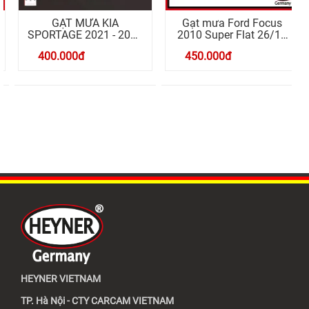
GẠT MƯA KIA
Gạt mưa Ford Focus
SPORTAGE 2021 - 2025
2010 Super Flat 26/16
SUPER FLAT SQ5
Side Lock
400.000
đ
450.000
đ
26/18 INCH
HEYNER VIETNAM
TP. Hà Nội - CTY CARCAM VIETNAM