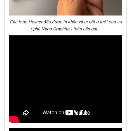
Các logo Heyner đều được in khắc và in nổi ở lưỡi cao su
( phủ Nano Graphite ) thân cần gạt...