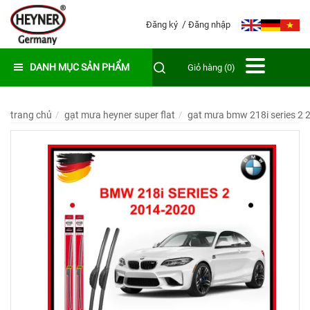
Đăng ký
Đăng nhập
DANH MỤC SẢN PHẨM
Giỏ hàng (0)
trang chủ
gạt mưa heyner super flat
gat mưa bmw 218i series 2 2