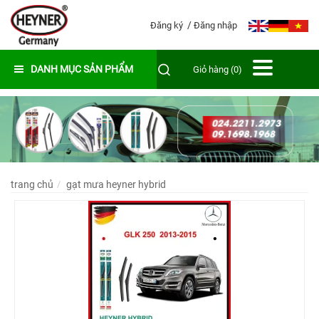
Đăng ký
Đăng nhập
DANH MỤC SẢN PHẨM
Giỏ hàng (0)
trang chủ
gạt mưa heyner hybrid