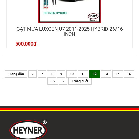
GẠT MƯA LUXGEN U7 2011-2025 HYBRID 26/16
INCH
500.000
đ
Trang đầu
«
7
8
9
10
11
12
13
14
15
16
»
Trang cuối