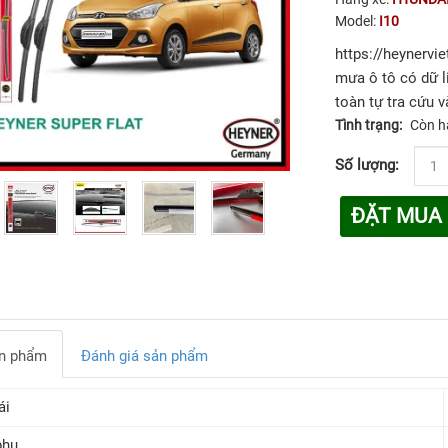
Model:
I10
https://heynervi
mưa ô tô có dữ l
toàn tự tra cứu v
Tình trạng:
Còn h
Số lượng:
ĐẶT MUA
ản phẩm
Đánh giá sản phẩm
́i
phụ