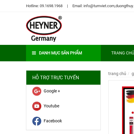
Hotline: 09.1698.1968
Email: info@turnviet.com,duongth
DANH MỤC SẢN PHẨM
TRANG CH
trang chủ
g
HỖ TRỢ TRỰC TUYẾN
Google +
Youtube
Facebook