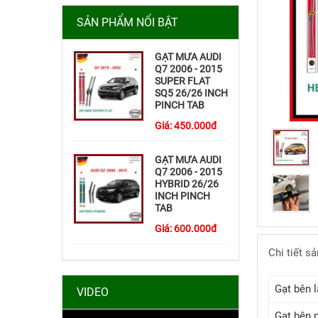
SẢN PHẨM NỔI BẬT
GẠT MƯA AUDI
Q7 2006 - 2015
SUPER FLAT
SQ5 26/26 INCH
PINCH TAB
Giá:
450.000
đ
GẠT MƯA AUDI
Q7 2006 - 2015
HYBRID 26/26
INCH PINCH
TAB
Giá:
600.000
đ
Chi tiết s
Gạt bên la
VIDEO
Gạt bên 