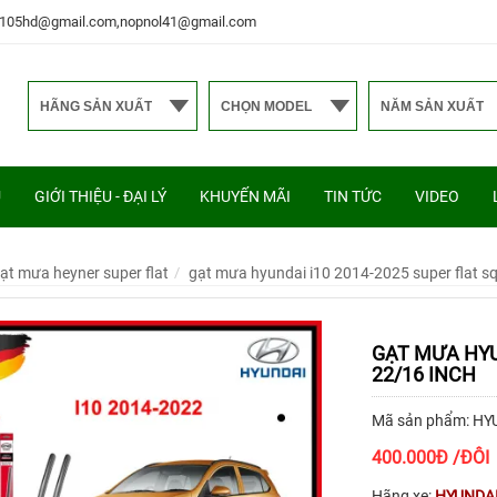
uy.105hd@gmail.com,nopnol41@gmail.com
Ủ
GIỚI THIỆU - ĐẠI LÝ
KHUYẾN MÃI
TIN TỨC
VIDEO
ạt mưa heyner super flat
gạt mưa hyundai i10 2014-2025 super flat s
GẠT MƯA HYU
22/16 INCH
Mã sản phẩm: HYU
400.000
Đ
/ĐÔI
Hãng xe:
HYUNDA