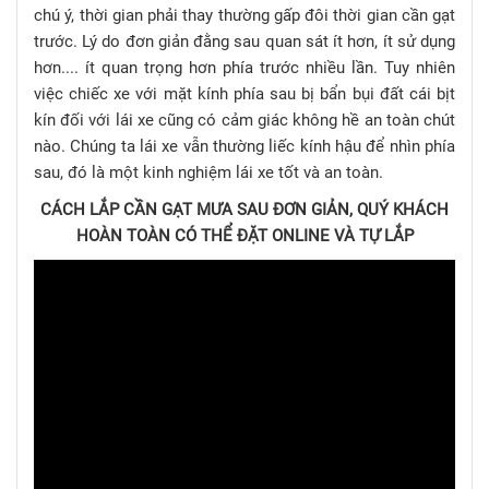
chú ý, thời gian phải thay thường gấp đôi thời gian cần gạt
trước. Lý do đơn giản đằng sau quan sát ít hơn, ít sử dụng
hơn.... ít quan trọng hơn phía trước nhiều lần. Tuy nhiên
việc chiếc xe với mặt kính phía sau bị bẩn bụi đất cái bịt
kín đối với lái xe cũng có cảm giác không hề an toàn chút
nào. Chúng ta lái xe vẫn thường liếc kính hậu để nhìn phía
sau, đó là một kinh nghiệm lái xe tốt và an toàn.
CÁCH LẮP CẦN GẠT MƯA SAU ĐƠN GIẢN, QUÝ KHÁCH
HOÀN TOÀN CÓ THỂ ĐẶT ONLINE VÀ TỰ LẮP