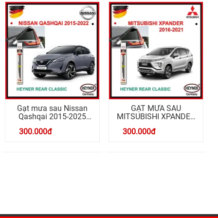
GẠT MƯA SAU
GẠT MƯA SAU
MITSUBISHI XPANDER
TOYOTA PRADO 2016-
2016-2025 REAR
2025 REAR CLASSIC
300.000
đ
250.000
đ
CLASSIC 12 ADAPER
12 INCH
RB