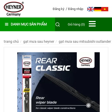
Đăng ký
Đăng nhập
DANH MỤC SẢN PHẨM
Giỏ hàng (0)
trang chủ
gạt mưa sau heyner
gạt mưa sau mitsubishi outlander 