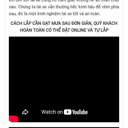
nào. Chúng ta lái xe vẫn thường liếc kính hậu để nhìn phía
sau, đó là một kinh nghiệm lái xe tốt và an toàn.
CÁCH LẮP CẦN GẠT MƯA SAU ĐƠN GIẢN, QUÝ KHÁCH
HOÀN TOÀN CÓ THỂ ĐẶT ONLINE VÀ TỰ LẮP