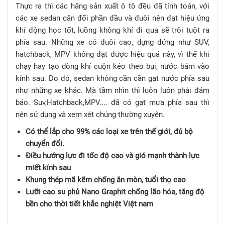
Thực ra thì các hãng sản xuất ô tô đều đã tính toán, với
các xe sedan cân đối phần đầu và đuôi nên đạt hiệu ứng
khí động học tốt, luồng không khí đi qua sẽ trôi tuột ra
phía sau. Những xe có đuôi cao, dựng đứng như SUV,
hatchback, MPV không đạt được hiệu quả này, vì thế khi
chạy hay tạo dòng khí cuộn kéo theo bụi, nước bám vào
kính sau. Do đó, sedan không cần cần gạt nước phía sau
như những xe khác. Mà tầm nhìn thì luôn luôn phải đảm
bảo. Suv,Hatchback,MPV.... đã có gạt mưa phía sau thì
nên sử dụng và xem xét chúng thường xuyên.
Có thể lắp cho 99% các loại xe trên thế giới, đủ bộ
chuyển đổi.
Điều hướng lực đi tốc độ cao và gió mạnh thành lực
miết kính sau
Khung thép mã kẽm chống ăn mòn, tuổi thọ cao
Lưỡi cao su phủ Nano Graphit chống lão hóa, tăng độ
bền cho thời tiết khắc nghiệt Việt nam