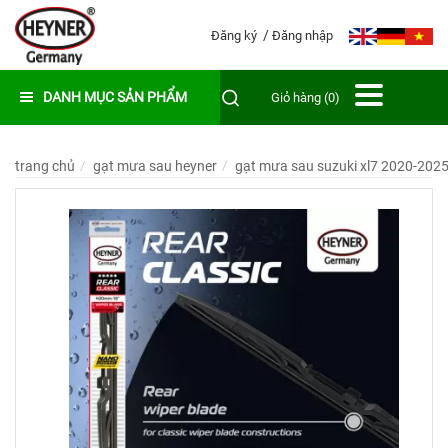
Đăng ký
Đăng nhập
DANH MỤC SẢN PHẨM
Giỏ hàng (0)
trang chủ
gạt mưa sau heyner
gạt mưa sau suzuki xl7 2020-2025 