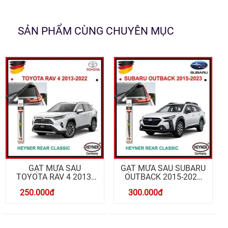
SẢN PHẨM CÙNG CHUYÊN MỤC
GẠT MƯA SAU
GẠT MƯA SAU SUBARU
TOYOTA RAV 4 2013-
OUTBACK 2015-2023
2025 REAR CLASSIC
REAR CLASSIC 14
250.000
đ
300.000
đ
12 INCH
ADAPTER RB