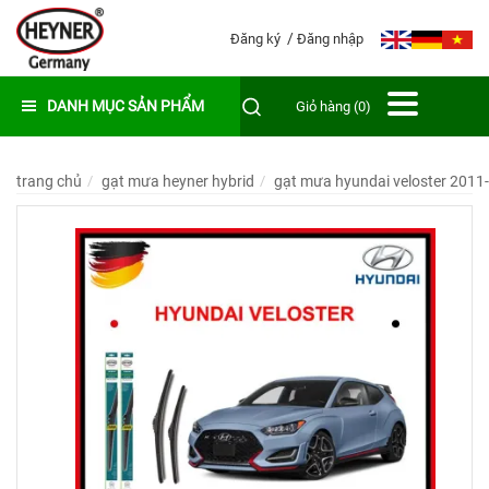
Đăng ký
Đăng nhập
DANH MỤC SẢN PHẨM
Giỏ hàng (0)
trang chủ
gạt mưa heyner hybrid
gạt mưa hyundai veloster 2011-