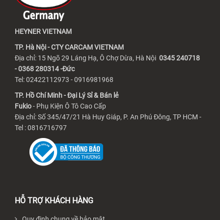
HEYNER VIETNAM
TP. Hà Nội - CTY CARCAM VIETNAM
Địa chỉ: 15 Ngõ 29 Láng Hạ, Ô Chợ Dừa, Hà Nội
0345 240718
- 0368 280314 -Đức
Tel: 02422112973 - 0916981968
TP. Hồ Chí Minh - Đại Lý Sỉ & Bán lẻ
Fukio
- Phụ Kiện Ô Tô Cao Cấp
Địa chỉ: Số 345/47/21 Hà Huy Giáp, P. An Phú Đông, TP HCM -
Tel : 0816716797
HỖ TRỢ KHÁCH HÀNG
Quy định chung về bảo mật