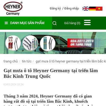
Đăng ký
Đăng nhập
DANH MỤC SẢN PHẨM
Giỏ hàng (0)
trang chủ
tin tức
gạt mưa ô tô heyner germany tại triển lãm bắc k
Gạt mưa ô tô Heyner Germany tại triển lãm
Bắc Kinh Trung Quốc
03/03/2024 10:24
Tháng 3 năm 2024, Heyner Germany đã có gian
hàng rất đồ sộ tại triển lãm Băc Kinh, khuếch