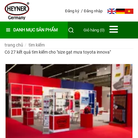
Đăng ký
Đăng nhập
DANH MỤC SẢN PHẨM
Giỏ hàng (0)
trang chủ
tìm kiếm
Có 27 kết quả tìm kiếm cho "
size gạt mưa toyota innova
"